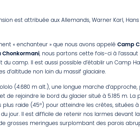
sion est attribuée aux Allemands, Warner Karl, Ha
ent « enchanteur » que nous avons appelé
Camp C
 Chonkormani
, nous partons cette fois-ci à l’assau
 du camp. Il est aussi possible d’établir un Camp Ha
s d’altitude non loin du massif glaciaire.
lolo (4.680 m alt.), une longue marche d’approche, 
 de rejoindre le bord du glacier situé à 5.185 m. La 
is plus raide (45º) pour atteindre les crêtes, situées 
r du jour. Il est difficile de retenir nos larmes devant
de grosses meringues surplombant des parois abru