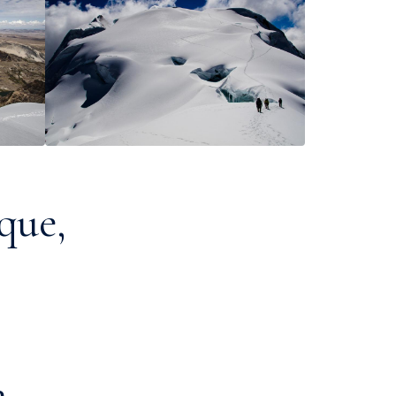
que,
e