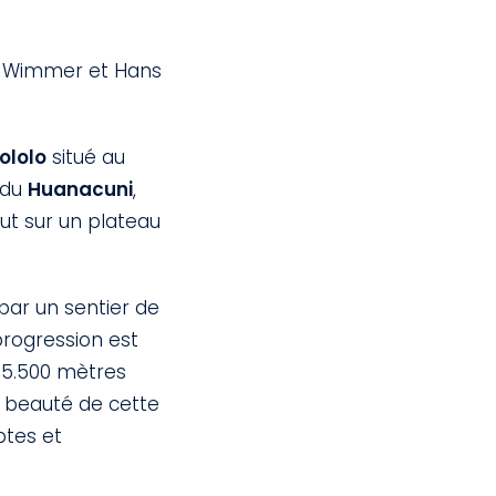
ns Wimmer et Hans
ololo
situé au
t du
Huanacuni
,
ut sur un plateau
par un sentier de
progression est
à 5.500 mètres
 la beauté de cette
ptes et