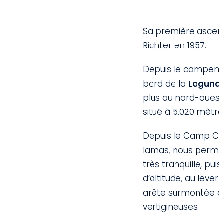
Sa première ascen
Richter en 1957.
Depuis le campem
bord de la
Laguna
plus au nord-ouest
situé à 5.020 mètre
Depuis le Camp Co
lamas, nous permet
très tranquille, pu
d’altitude, au leve
arête surmontée 
vertigineuses.