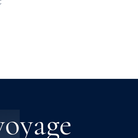
Treks au Parc Sajama
voyage