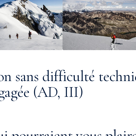
n sans difficulté techni
gagée (AD, III)
i pourraient vous plair