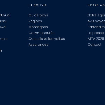
LA BOLIVIE
NOTRE A
’Uyuni
Guide pays
Notre équ
ania
Régions
Avis voya
awa
Montagnes
Partenaire
Communautés
La presse 
zonie
Conseils et formalités
ATTA 2026
Assurances
Contact
en