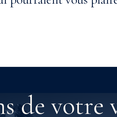
Le volcan Llullaillaco : une
ascension magique au
cœur de l’histoire
ns de votre 