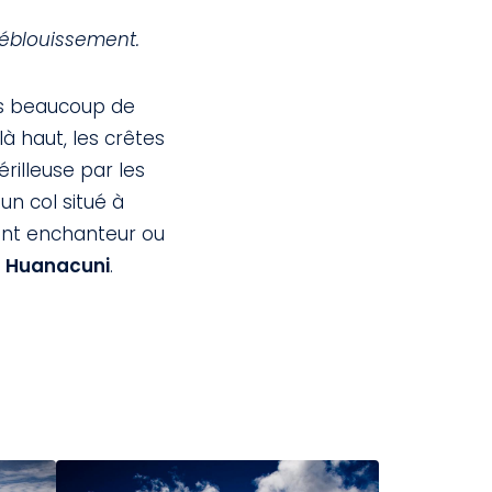
 éblouissement.
as beaucoup de
là haut, les crêtes
rilleuse par les
un col situé à
ent enchanteur ou
u
Huanacuni
.