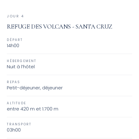
pour rejoindre le Refuge des Volcans situé dans le
parc National Amboro. Après l’installation au refuge,
JOUR 4
balade dans le canyon de la Serrania et baignade
REFUGE DES VOLCANS - SANTA CRUZ
dans la piscine naturelle créée par la Quebrada
Elvira.
DÉPART
14h00
HÉBERGEMENT
Nuit à l’hôtel
REPAS
Petit-déjeuner, déjeuner
ALTITUDE
entre 420 m et 1.700 m
TRANSPORT
03h00