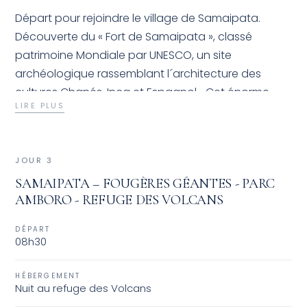
Départ pour rejoindre le village de Samaipata.
Découverte du « Fort de Samaipata », classé
patrimoine Mondiale par UNESCO, un site
archéologique rassemblant l´architecture des
cultures Chanés, Inca et Espagnol... Cet énorme
LIRE PLUS
rocher sculpté constitue un témoignage unique
des traditions et croyances préhispaniques, sans
égal sur tout le continent américain...un must pour
JOUR 3
les amateurs d´archéologie. Après la visite, 20
SAMAIPATA – FOUGÈRES GÉANTES - PARC
kilomètres de route sont nécessaires pour rallier le
AMBORO - REFUGE DES VOLCANS
parc de « Cascadas de Cuevas ». Balade
rafraichissante sur les sentiers aménagés avec
DÉPART
comme point d´orgue trois magnifiques cascades.
08h30
Retour à Samaipata en fin d’après-midi.
HÉBERGEMENT
Nuit au refuge des Volcans