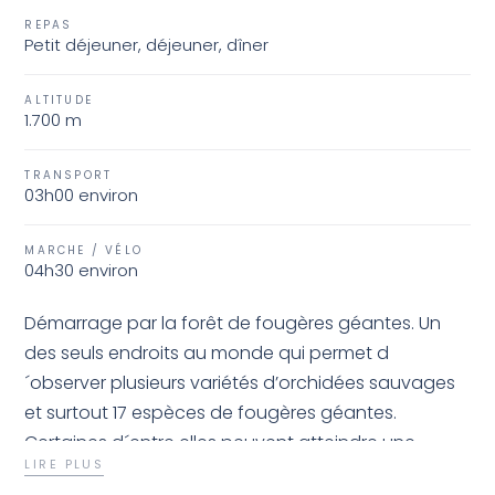
REPAS
Petit déjeuner, déjeuner, dîner
ALTITUDE
1.700 m
TRANSPORT
03h00 environ
MARCHE / VÉLO
04h30 environ
Démarrage par la forêt de fougères géantes. Un
des seuls endroits au monde qui permet d
´observer plusieurs variétés d’orchidées sauvages
et surtout 17 espèces de fougères géantes.
Certaines d´entre elles peuvent atteindre une
LIRE PLUS
hauteur avoisinant une dizaine de mètres. Route