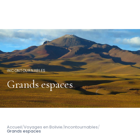
INCONTOURNABLES
Grands espaces
Accueil
/
Voyages en Bolivie
/
Incontournables
/
Grands espaces